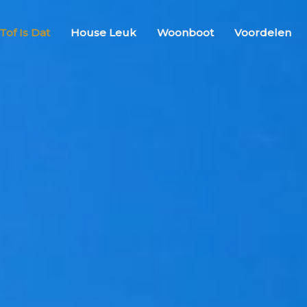
Tof Is Dat
House Leuk
Woonboot
Voordelen