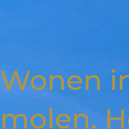
Wonen i
molen. H