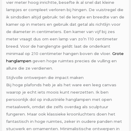
vier meter hoog inrichtte, besefte ik al snel dat kleine
lampjes er compleet verloren bij hingen. De vuistregel die
ik sindsdien altijd gebruik: tel de lengte en breedte van de
kamer op in meters en gebruik dat getal als richtlijn voor
de diameter in centimeters. Een kamer van vijf bij zes
meter vraagt dus om een lamp van zo’n 110 centimeter
breed. Voor de hanglengte geldt: laat de onderkant
minimaal op 210 centimeter hangen boven de vloer.
Grote
hanglampen
geven hoge ruimtes precies de vulling en
allure die ze verdienen.
Stijlvolle ontwerpen die impact maken
Bij hoge plafonds heb je als het ware een leeg canvas
waarop je echt iets moois kunt neerzetten. Ik ben
persoonlijk dol op industriële hanglampen met open
metaalwerk, omdat die zelfs overdag als sculptuur
fungeren. Maar ook klassieke kroonluchters doen het
fantastisch in hoge ruimtes, zeker in oudere panden met
stucwerk en ornamenten. Minimalistische ontwerpen in